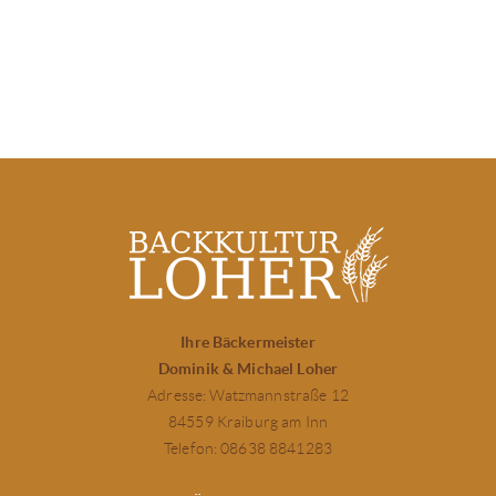
Ihre Bäckermeister
Dominik & Michael Loher
Adresse: Watzmannstraße 12
84559 Kraiburg am Inn
Telefon: 08638 8841283